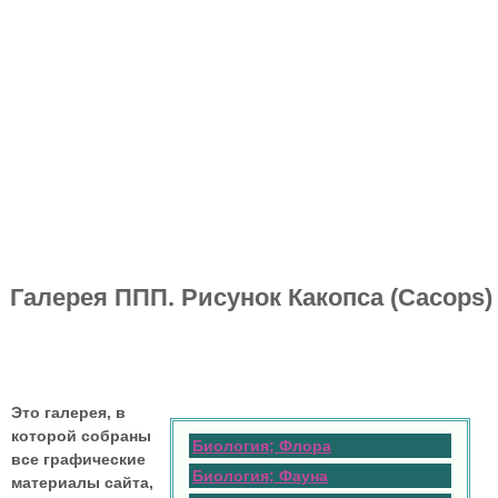
Галерея ППП. Рисунок Какопса (Сacops)
Это галерея, в
которой собраны
Биология; Флора
все графические
Биология; Фауна
материалы сайта,