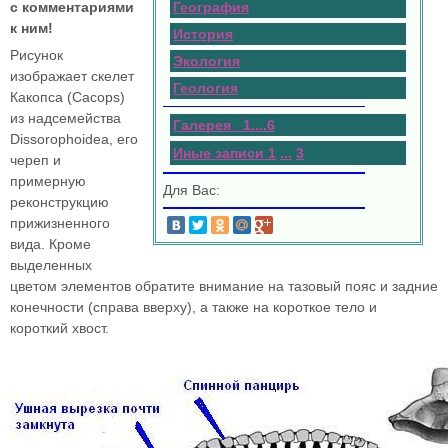
с комментариями
География
к ним!
История
Рисунок
Экология
изображает скелет
Геология
Какопса (Сacops)
из надсемейства
Галерея 1
.
.
.
.
6
Dissorophoidea, его
Иные записи 1
...
3
череп и
примерную
Для Вас:
реконструкцию
прижизненного
вида. Кроме
выделенных
цветом элементов обратите внимание на тазовый пояс и задние
конечности (справа вверху), а также на короткое тело и
короткий хвост.