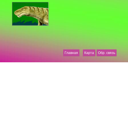
Главная
Карта
Обр. связь