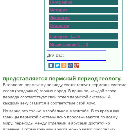
География
История
Экология
Геология
Галерея 1
.
.
.
.
6
Иные записи 1
...
3
Для Вас:
представляется пермский период геологу.
В геологии пермскому периоду соответствует пермская система
слоев (осадочных) горных пород. В прнципе, каждой эпохе
периода соответствует свой отдел пермской системы. А
каждому веку ставится в соответствие свой ярус.
Но верно это только в глобальном масштабе. В то время как
границы пермской системы ясно прослеживаются по всему
миру, переходы между отделами и ярусами достаточно
плавные. Потому границы ярусов можно четко проследить