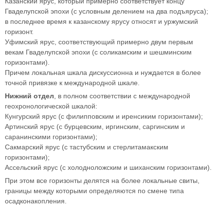
Казанский ярус, который примерно соответствует концу
Гваделупской эпохи (с условным делением на два подъяруса);
в последнее время к казанскому ярусу относят и уржумский
горизонт.
Уфимский ярус, соответствующий примерно двум первым
векам Гваделупской эпохи (с соликамским и шешминским
горизонтами).
Причем локальная шкала дискуссионна и нуждается в более
точной привязке к международной шкале.
Нижний отдел
, в полном соответствии с международной
геохронологической шкалой:
Кунгурский ярус (с филипповским и иренсиким горизонтами);
Артинский ярус (с бурцевским, иргинским, саргинским и
саранинскими горизонтами);
Сакмарский ярус (с тастубским и стерлитамакским
горизонтами);
Ассельский ярус (с холодноложским и шиханским горизонтами).
При этом все горизонты делятся на более локальные свиты,
границы между которыми определяются по смене типа
осадконакопления.