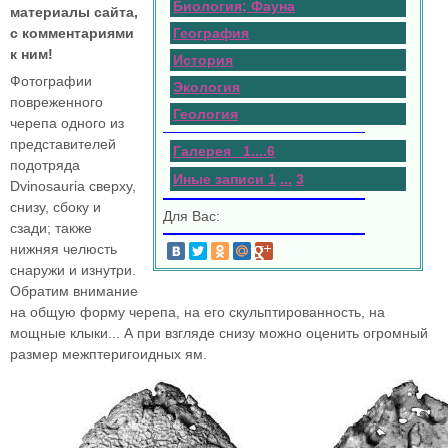
Биология; Фауна
материалы сайта,
с комментариями
География
к ним!
История
Фотографии
Экология
повреженного
Геология
черепа одного из
представителей
Галерея 1
.
.
.
.
6
подотряда
Иные записи 1
...
3
Dvinosauria сверху,
снизу, сбоку и
Для Вас:
сзади; также
нижняя челюсть
снаружи и изнутри.
Обратим внимание
на общую форму черепа, на его скульптированность, на
мощные клыки... А при взгляде снизу можно оценить огромный
размер межптеригоидных ям.