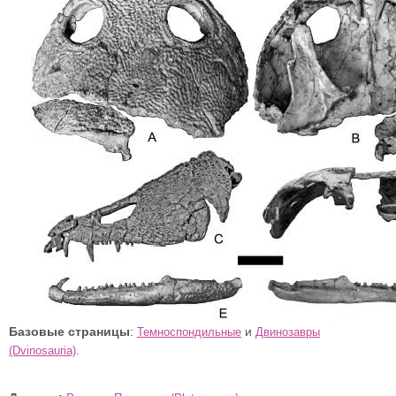
Базовые страницы
:
и
Темноспондильные
Двинозавры
.
(Dvinosauria)