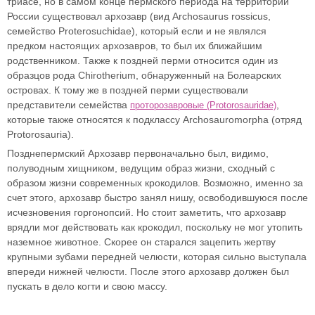
триасе, но в самом конце пермского периода на территории
России существовал архозавр (вид Archosaurus rossicus,
семейство Proterosuchidae), который если и не являлся
предком настоящих архозавров, то был их ближайшим
родственником. Также к поздней перми относится один из
образцов рода Chirotherium, обнаруженный на Болеарских
островах. К тому же в поздней перми существовали
представители семейства
,
проторозавровые (Protorosauridae)
которые также относятся к подклассу Archosauromorpha (отряд
Protorosauria).
Позднепермский Архозавр первоначально был, видимо,
полуводным хищником, ведущим образ жизни, сходный с
образом жизни современных крокодилов. Возможно, именно за
счет этого, архозавр быстро занял нишу, освободившуюся после
исчезновения горгонопсий. Но стоит заметить, что архозавр
врядли мог действовать как крокодил, поскольку не мог утопить
наземное животное. Скорее он старался зацепить жертву
крупными зубами передней челюсти, которая сильно выступала
впереди нижней челюсти. После этого архозавр должен был
пускать в дело когти и свою массу.