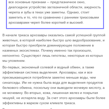
все основные признаки -- предглазничное окно,
диапсидное устройство заглазничной области, ажурность
черепа и зубы в теках уже заметны. Однако, стоит
заметить и то, что по сравнению с ранними триасовыми
архозаврами череп более короткий и высокий.
В начале триаса архозавры оказались самой успешной группой
животных, в которой наиболее быстро шло видообразование, и
которая быстро приобрели доминирующее положение в
наземных экосистемах. Почему именно так произошло,
непонятно. Существуют лишь гипотезы, некоторые из которых
мы упомянем.
Во-первых, экономный солевой и водный обмен, а также
эффективная система выделения. Архозавры, как и все
пресмыкающиеся потребляли заметно меньше воды, чем
синапсиды. Им не нужна была вода для выделения продуктов
белкового обмена, поскольку они выводили мочевую кислоту, а
не мочевину. Во-вторых, кожа, лишенная желез и покрытая
чешуей, не испаряла воду. За счет этого архозавры были более
эффективны в жарком сухом климате триаса.