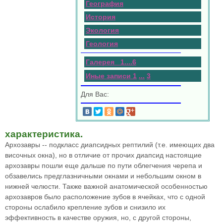
География
История
Экология
Геология
Галерея 1
.
.
.
.
6
Иные записи 1
...
3
Для Вас:
характеристика.
Архозавры -- подкласс диапсидных рептилий (т.е. имеющих два
височных окна), но в отличие от прочих диапсид настоящие
архозавры пошли еще дальше по пути облегчения черепа и
обзавелись предглазничными окнами и небольшим окном в
нижней челюсти. Также важной анатомической особенностью
архозавров было расположение зубов в ячейках, что с одной
стороны ослабило крепление зубов и снизило их
эффективность в качестве оружия, но, с другой стороны,