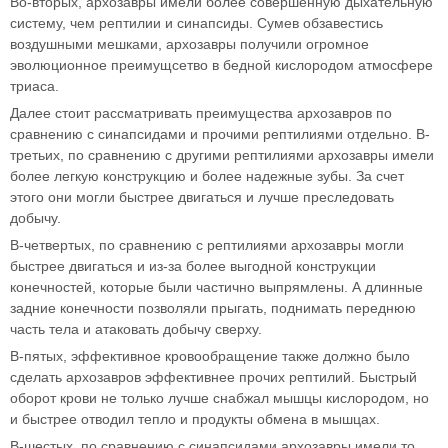
Во-вторых, архозавры имели более совершенную дыхательную
систему, чем рептилии и синапсиды. Сумев обзавестись
воздушными мешками, архозавры получили огромное
эволюционное преимущсетво в бедной кислородом атмосфере
триаса.
Далее стоит рассматривать преимущества архозавров по
сравнению с синапсидами и прочими рептилиями отдельно. В-
третьих, по сравнению с другими рептилиями архозавры имели
более легкую конструкцию и более надежные зубы. За счет
этого они могли быстрее двигаться и лучше преследовать
добычу.
В-четвертых, по сравнению с рептилиями архозавры могли
быстрее двигаться и из-за более выгодной конструкции
конечностей, которые были частично выпрямлены. А длинные
задние конечности позволяли прыгать, поднимать переднюю
часть тела и атаковать добычу сверху.
В-пятых, эффективное кровообращение также должно было
сделать архозавров эффективнее прочих рептилий. Быстрый
оборот крови не только лучше снабжал мышцы кислородом, но
и быстрее отводил тепло и продукты обмена в мышцах.
В-шестых, по сравнению с синапсидами архозавры имели то