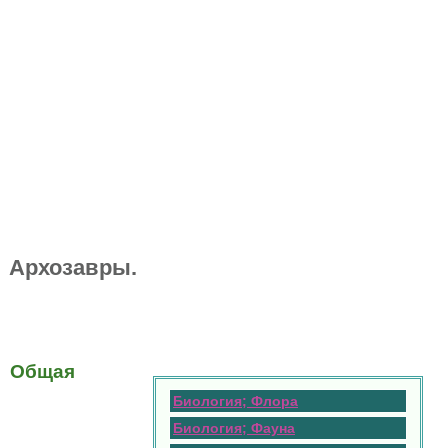
Архозавры.
Общая
Биология; Флора
Биология; Фауна