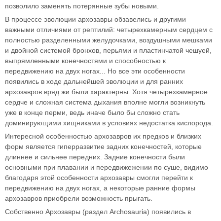
позволило заменять потерянные зубы новыми.
В процессе эволюции архозавры обзавелись и другими
важными отличиями от рептилий: четырехкамерным сердцем с
полностью разделенными желудочками, воздушными мешками
и двойной системой бронхов, перьями и пластинчатой чешуей,
выпрямленными конечностями и способностью к
передвижению на двух ногах... Но все эти особенности
появились в ходе дальнейшей эволюции и для ранних
архозавров вряд жи были характерны. Хотя четырехкамерное
сердче и сложная система дыхания вполне могли возникнуть
уже в конце перми, ведь иначе было бы сложно стать
доминирующими хищниками в условиях недостатка кислорода.
Интересной особенностью архозавров их предков и близких
форм является гиперразвитие задних конечностей, которые
длиннее и сильнее передних. Задние конечности были
основными при плавании и передвижежении по суше, видимо
благодаря этой особенности архозавры смогли перейти к
передвижению на двух ногах, а некоторые ранние формы
архозавров приобрели возможность прыгать.
Собственно Архозавры (раздел Archosauria) появились в