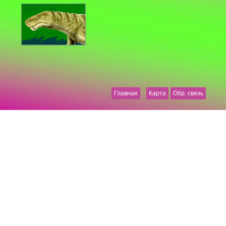
Главная
Карта
Обр. связь