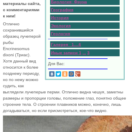
Биология; Фауна
материалы сайта,
с комментариями
География
к ним!
История
Отлично
Экология
сохранившийся
Геология
образец лучеперой
рыбы
Галерея 1
.
.
.
.
6
Encrinesomus
Иные записи 1
...
3
dixoni (Триас).
Хотя данный вид
Для Вас:
относится к более
позднему периоду,
но по нему можно
судить, как
выглядели лучеперые перми. Отлично видна чешуя, заметны
размеры и пропорции головы, положение глаз, понятно общее
строение тела. О строении плавников можно, конечно, лишь
догадываться, но если присмотреться, кое-что видно.