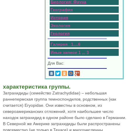
Биология; Фауна
География
История
Экология
Геология
Галерея 1
.
.
.
.
6
Иные записи 1
...
3
Для Вас:
характеристика группы.
Затрахидиды (семейство Zatrachydidae) – небольшая
раннепермская группа темноспондилов, родственных (как
считается) Eryopidae. Они известны в основном, из
североамериканских отложений, хотя наибольшее число
находок затрахидид в одном районе было сделано в Германии.
В Северной же Америке затрахидиды были распространены
повсеместно (не только в Техасе) и многочисленны.