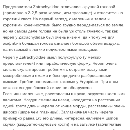
Представители Zatrachydidae отличались крупной головой
(примерно в 2-2,5 раза короче, чем туловище) и относительно
короткий хвост. На первый взгляд, с маленьким телом и
короткими конечностями было трудно передвигаться по земле,
но на самом деле голова не была уж столь тяжелой, так как
череп у Zatrachydidae был очень низким, да к тому же для
амфибий большая голова означает большой объем воздуха,
нагнетаемый в легкие подчелюстными мышцами.
Череп у Zatrachydidae имел полукруглую (у мелких
представителей) или параболическую форму. Чеоеп очень
сильно скульптирован гребнями с острыми выступами,
межгребневыми ямами и беспорядочно разбросанными
ямками. Гребни напоминают таковые у Eryopidae. При этом
никаких следов боковой линии не обнаружено.
Глазницы маленькие, расставлены широко, окружены костными
валиками. Ноздри смещены назад, находятся на расстоянии
одной трети длины черепа от конца морды, расставлены очень
широко (шире чем глазницы). Заглазничная часть черепа
примерно равна 1/3 его длины, интересна наличием шипов
скулах (квадратно-скуловые кости) и на затылке (таблитчатые