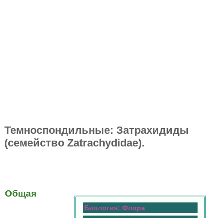
Темноспондильные: Затрахидиды
(семейство Zatrachydidae).
Общая
Биология; Флора