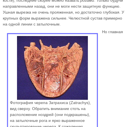
кости), последние скорее можно назвать
рогами
. Только будучи
направленными назад, они не моги нести защитную функцию.
Ушная вырезка не очень прояженная, но достаточно глубокая. У
крупных форм выражена сильнее. Челюстной сустав примерно
на одной линии с затылочным.
Но главная
Фотография черепа Затрахиса (Zatrachys),
вид сверху. Обратить внимание стоть на
расположение ноздрей (они подкрашены),
на затылочные рога и ярко выраженное
скульптирование черепа. К сожалению,