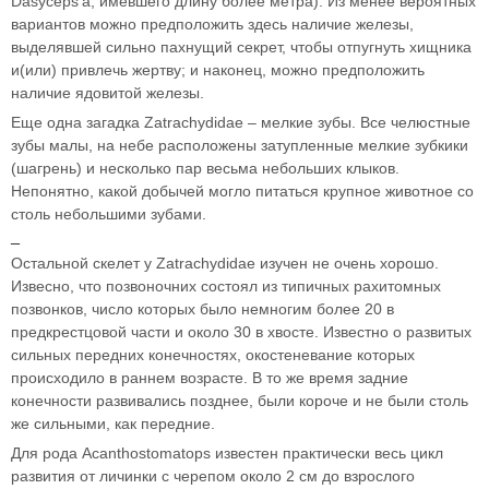
Dasyceps'а, имевшего длину более метра). Из менее вероятных
вариантов можно предположить здесь наличие железы,
выделявшей сильно пахнущий секрет, чтобы отпугнуть хищника
и(или) привлечь жертву; и наконец, можно предположить
наличие ядовитой железы.
Еще одна загадка Zatrachydidae – мелкие зубы. Все челюстные
зубы малы, на небе расположены затупленные мелкие зубкики
(шагрень) и несколько пар весьма небольших клыков.
Непонятно, какой добычей могло питаться крупное животное со
столь небольшими зубами.
–
Остальной скелет у Zatrachydidae изучен не очень хорошо.
Извесно, что позвоночних состоял из типичных рахитомных
позвонков, число которых было немногим более 20 в
предкрестцовой части и около 30 в хвосте. Известно о развитых
сильных передних конечностях, окостеневание которых
происходило в раннем возрасте. В то же время задние
конечности развивались позднее, были короче и не были столь
же сильными, как передние.
Для рода Acanthostomatops известен практически весь цикл
развития от личинки с черепом около 2 см до взрослого