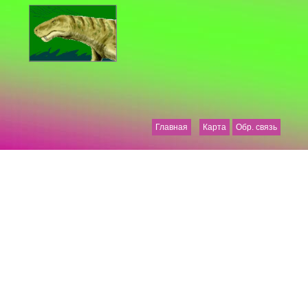
Главная
Карта
Обр. связь