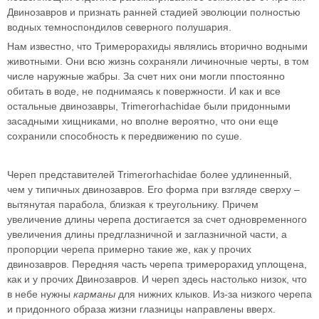
Двинозавров и признать ранней стадией эволюции полностью
водных темноспондилов северного полушария.
Нам известно, что Тримерорахиды являлись вторично водными
животными. Они всю жизнь сохраняли личиночные черты, в том
числе наружные жабры. За счет них они могли ппостоянно
обитать в воде, не поднимаясь к повержности. И как и все
остальные двинозавры, Trimerorhachidae были придонными
засадными хищниками, но вполне вероятно, что они еще
сохранили способность к передвижению по суше.
Череп представителей Trimerorhachidae более удлиненный,
чем у типичных двинозавров. Его форма при взгляде сверху –
вытянутая парабола, близкая к треугольнику. Причем
увеличение длины черепа достигается за счет одновременного
увеличения длины предглазничной и заглазничной части, а
пропорции черепа примерно такие же, как у прочих
двинозавров. Передняя часть черепа тримерорахид уплощена,
как и у прочих Двинозавров. И череп здесь настолько низок, что
в небе нужны
карманы
для нижних клыков. Из-за низкого черепа
и придонного образа жизни глазницы направлены вверх.