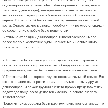
внешние поверхности черепа и нижней челюсти (однако
скульптирование у Trimerorhachidae выражено слабее, чем у
типичного Двинозавра), невыраженность ушной вырезки, и
выраженные следы органов боковой линии. Особенностью
черепа Trimerorhachidae является сохранение межвисочной
кости. Считается, что мозговая коробка у них не окостеневала и
ее соединение с небом было подвижным.
В отличие от поздних двинозавров Trimerorhachidae имеле
более мелкие челюстные зубы. Челюстные и небные клыки
были менее выражены.
У Trimerorhachidae, как и у прочих двинозавров сохранился
скелет наружных жабр, именно нго обнаружение позволило
предположить, что это были неотические водные животные.
У Trimerorhachidae хорошо изучен посткраниальный скелет. Его
окостеневание было развито намного сильнее, чем у других
двинозавров. И реконструкции скелета прочих представителей
подотряда чаще всего делается именно на основе скелета
Trimerorhachis.
Позвонки тримерорахид были рахитомными, причем гипоцентр