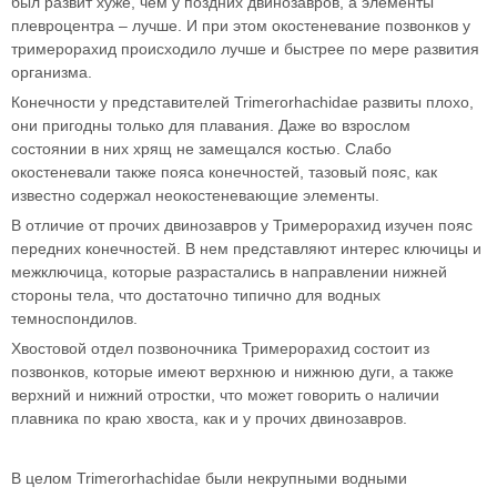
был развит хуже, чем у поздних двинозавров, а элементы
плевроцентра – лучше. И при этом окостеневание позвонков у
тримерорахид происходило лучше и быстрее по мере развития
организма.
Конечности у представителей Trimerorhachidae развиты плохо,
они пригодны только для плавания. Даже во взрослом
состоянии в них хрящ не замещался костью. Слабо
окостеневали также пояса конечностей, тазовый пояс, как
известно содержал неокостеневающие элементы.
В отличие от прочих двинозавров у Тримерорахид изучен пояс
передних конечностей. В нем представляют интерес ключицы и
межключица, которые разрастались в направлении нижней
стороны тела, что достаточно типично для водных
темноспондилов.
Хвостовой отдел позвоночника Тримерорахид состоит из
позвонков, которые имеют верхнюю и нижнюю дуги, а также
верхний и нижний отростки, что может говорить о наличии
плавника по краю хвоста, как и у прочих двинозавров.
В целом Trimerorhachidae были некрупными водными