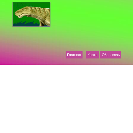
Главная
Карта
Обр. связь