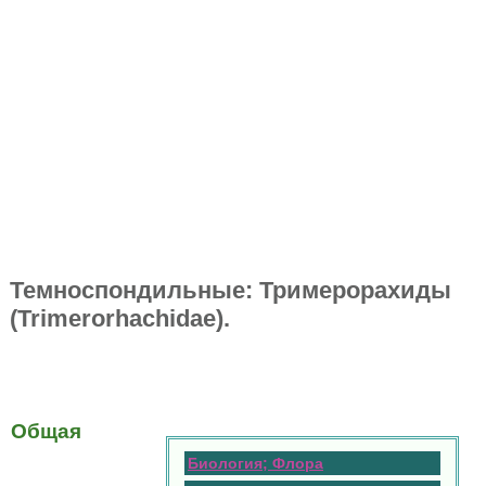
Темноспондильные: Тримерорахиды
(Trimerorhachidae).
Общая
Биология; Флора