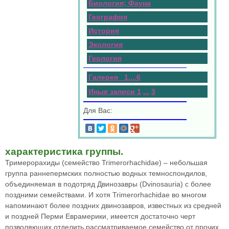
Биология; Фауна
География
История
Экология
Геология
Галерея 1
.
.
.
.
6
Иные записи 1
...
3
Для Вас:
характеристика группы.
Тримерорахиды (семейство Trimerorhachidae) – небольшая
группа раннепермских полностью водных темноспондилов,
объединяемая в подотряд Двинозавры (Dvinosauria) с более
поздними семействами. И хотя Trimerorhachidae во многом
напоминают более поздних двинозавров, известных из средней
и поздней Перми Еврамерики, имеется достаточно черт
позволяющих отделить рассматриваемое семейство от прочих