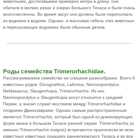
животными, достигавшими примерно метра в длину. они
обитали в мелких реках и озерах Большого Техаса и были очень
многочисленны. Во время засух они должны были переползать
из водоема в водоем. Однако, и массовая гибель этих животных
в пересыхающих водоемах была обычным делом.
Роды семейства Trimerorhachidae.
Рассматриваемое семейство не слишком разнообразно. Всего 6
известных родов: Doragnathus, Lafonius, Nannospondylus,
Neldasaurus, Slaugenhopia, Trimerorhachis. Из них
Nannospondylus и Slaugenhopia могут относится к средней
Перми, а значит служат мостиком между Trimerorhachidae и
поздними Двинозаврами. Однако самым распространенным
является Trimerorhachis, который был одной из доминирующих
форм жизни в большом Техасе ранней перми. Trimerorhachis (а
именно Trimerorhachis insignis) встречается практически во всех
известных известных локациях раннепермского Техаса и во все