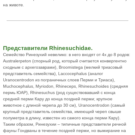
на животе.
Представители Rhinesuchidae.
Семейство Ринезухий невелико: в него входят от 4х до 8 родов:
Australerpeton (спорный род, который считается конвергентно
сходным с архегозаврами), Broomistega (мелкий триасовый
представитель семейства), Laccocephalus (аналог
Uranocentrodon из пограничных слоев Перми и Триаса),
Muchocephalus, Myriodon, Rhineceps, Rhinesuchoides (средняя
пермь ЮАР), Rhinesuchus (род существовавший с конца
средней перми Кару до конца поздней перми; крупное
животное с длиной черепа до 30 см), Uranocentrodon (самый
крупный представитель семейства, имеющий череп свыше
полуметра в длину, известен из самого конца перми Кару).
Таким образом, Ринезухии – типичные представители речной
фауны Гондваны в течение поздней перми, но вымирание на