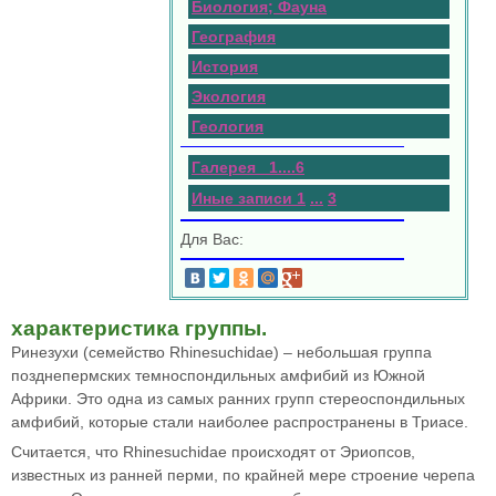
Биология; Фауна
География
История
Экология
Геология
Галерея 1
.
.
.
.
6
Иные записи 1
...
3
Для Вас:
характеристика группы.
Ринезухи (семейство Rhinesuchidae) – небольшая группа
позднепермских темноспондильных амфибий из Южной
Африки. Это одна из самых ранних групп стереоспондильных
амфибий, которые стали наиболее распространены в Триасе.
Считается, что Rhinesuchidae происходят от Эриопсов,
известных из ранней перми, по крайней мере строение черепа