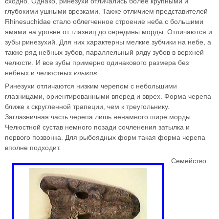
сходно. Однако, ринезухи отличались более крупными и
глубокими ушными врезками. Также отличием представителей
Rhinesuchidae стало облегченное строение неба с большими
ямами на уровне от глазниц до середины морды. Отличаются и
зубы ринезухий. Для них характерны мелкие зубчики на небе, а
также ряд небных зубов, параллельный ряду зубов в верхней
челюсти. И все зубы примерно одинакового размера без
небных и челюстных
клыков
.
Ринезухи отличаются низким черепом с небольшими
глазницами, ориентированными вперед и вврех. Форма черепа
ближе к скругленной трапеции, чем к треугольнику.
Заглазничная часть черепа лишь ненамного шире морды.
Челюстной сустав немного позади сочленения затылка и
первого позвонка. Для рыбоядных форм такая форма черепа
вполне подходит.
Семейство