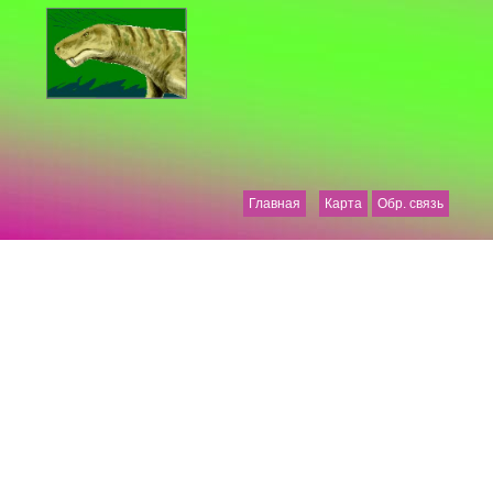
Главная
Карта
Обр. связь