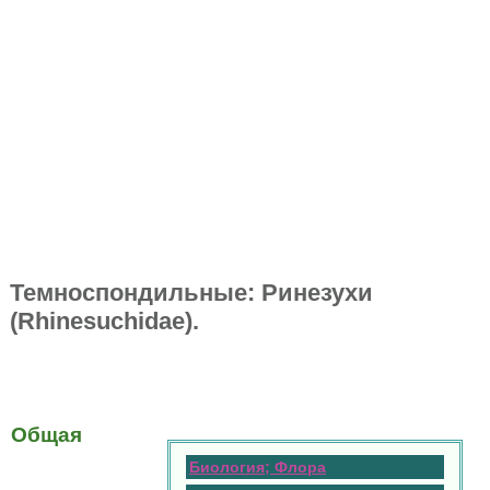
Темноспондильные: Ринезухи
(Rhinesuchidae).
Общая
Биология; Флора