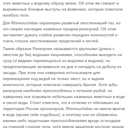
этих животных к водному образу жизни. Об этом же говорят и
выраженные боковые выступы на возвонках, которые помогали
изгибать тело.
Для Rhinesuchidae характерен развитый окостеневший таз, но
это скорее наследие наземных предков ринезухий. Об этом
заставляет думать слабое развитие передних конечностей и
очень плохое окостеневание предплечий и кистей.
Таким образом Ринезухии оказываются крупными (длина с
хвостом до 5м) водными хищниками, способными выходить на
сушу (и видимо перемещаться из водоема в водоем), но
предпочитающие затаиваться на дне и нападать на добычу из
засады. При этом они наверняка использовали для
перемещения под водой не только хвост, но и задние
конечности, которые помогали совершать броски. Хотя зубы
ринезухов наиболее приспособлены к питанию рыбой, но
наверняка они атаковали небольших наземных животных в воде
и около воды. Стоит отметить, что в отличие от обитавших на
территории России хрониозухов, Rhinesuchidae не имели врагов
в воде (кроме себе подобных), а поэтому они не обзавелись
какими-либо защитными приспособлениями вроде остеодерм
на спинной стороне тела, хотя имели защитную костную чешую