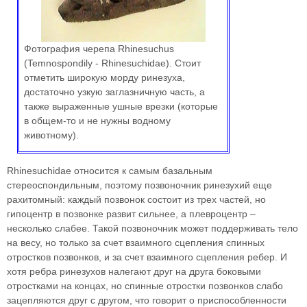
Фотография черепа Rhinesuchus
(Temnospondily - Rhinesuchidae). Стоит
отметить широкую морду ринезуха,
достаточно узкую заглазничную часть, а
также выраженные ушные врезки (которые
в общем-то и не нужны водному
животному).
Rhinesuchidae относится к самым базальным
стереоспондильным, поэтому позвоночник ринезухий еще
рахитомный: каждый позвонок состоит из трех частей, но
гипоцентр в позвонке развит сильнее, а плевроцентр –
несколько слабее. Такой позвоночник может поддерживать тело
на весу, но только за счет взаимного сцепления спинных
отростков позвонков, и за счет взаимного сцепления ребер. И
хотя ребра ринезухов налегают друг на друга боковыми
отростками на концах, но спинные отростки позвонков слабо
зацепляются друг с другом, что говорит о приспособленности