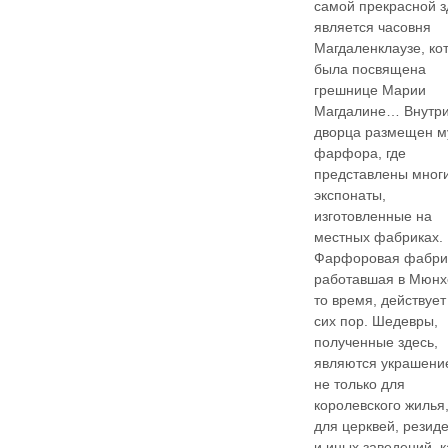
самой прекрасной з
является часовня
Магдаленклаузе, ко
была посвящена
грешнице Марии
Магдалине… Внутр
дворца размещен м
фарфора, где
представлены мног
экспонаты,
изготовленные на
местных фабриках.
Фарфоровая фабри
работавшая в Мюнх
то время, действует
сих пор. Шедевры,
полученные здесь,
являются украшени
не только для
королевского жилья,
для церквей, резид
и иных заведений, к