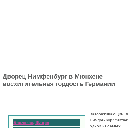
Дворец Нимфенбург в Мюнхене –
восхитительная гордость Германии
Завораживающий З
Нимфенбург считае
Биология; Флора
одной из
самых