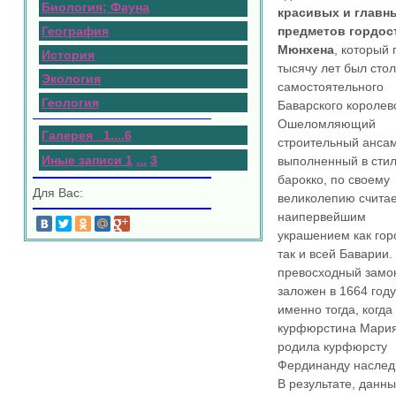
Биология; Фауна
красивых и главн
География
предметов гордос
Мюнхена
, который 
История
тысячу лет был сто
Экология
самостоятельного
Геология
Баварского королев
Ошеломляющий
Галерея 1
.
.
.
.
6
строительный ансам
Иные записи 1
...
3
выполненный в сти
барокко, по своему
Для Вас:
великолепию счита
наипервейшим
украшением как гор
так и всей Баварии.
превосходный замо
заложен в 1664 году
именно тогда, когда
курфюрстина Мари
родила курфюрсту
Фердинанду наслед
В результате, данн