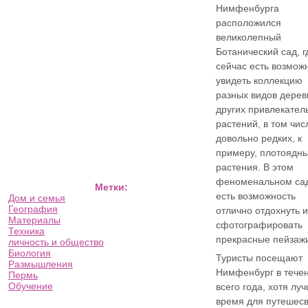
Нимфенбурга
расположился
великолепный
Ботанический сад, г
сейчас есть возмож
увидеть коллекцию
разных видов дерев
других привлекател
растений, в том чис
довольно редких, к
примеру, плотоядн
растения. В этом
феноменальном са
Метки:
есть возможность
Дом и семья
География
отлично отдохнуть и
Материалы
сфотографировать
Техника
прекрасные пейзаж
личность и общество
Биология
Туристы посещают
Размышления
Нимфенбург в тече
Пермь
Обучение
всего года, хотя лу
время для путешес