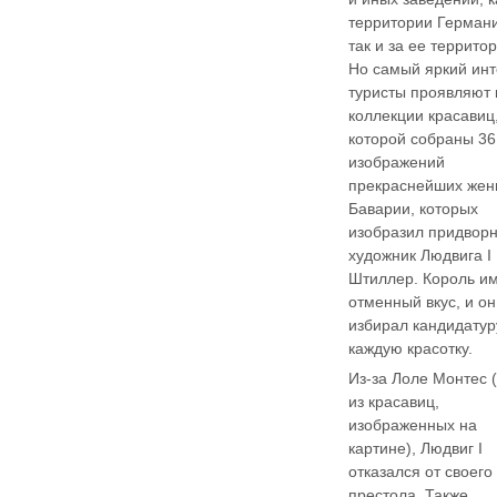
территории Герман
так и за ее террито
Но самый яркий ин
туристы проявляют 
коллекции красавиц,
которой собраны 36
изображений
прекраснейших же
Баварии, которых
изобразил придвор
художник Людвига I
Штиллер. Король и
отменный вкус, и он
избирал кандидатур
каждую красотку.
Из-за Лоле Монтес 
из красавиц,
изображенных на
картине), Людвиг I
отказался от своего
престола. Также