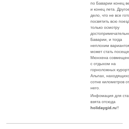
по Баварии конец в
и конец лета. Друго
дело, что не все го
посвятить всю поез
только осмотру
достопримечательн
Баварии, и тогда
неплохим варианто
может стать посещ
Мюнхена совмещен
с отдыхом на
горноложных курорт
Альпах, находящихс
сотне километров о
него.
Инфомация для ста
взята отсюда
holidaygid.ru
!!