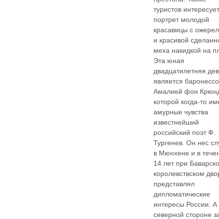
туристов интересуе
портрет молодой
красавицы с ожере
и красивой сделанн
меха накидкой на п
Эта юная
двадцатилетняя де
является баронесс
Амалией фон Крюнд
которой когда-то им
амурные чувства
известнейший
российский поэт Ф.
Тургенев. Он нес с
в Мюнхене и в тече
14 лет при Баварск
королевствском дво
представлял
дипломатические
интересы России. А 
северной стороне з