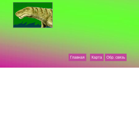
Главная
Карта
Обр. связь