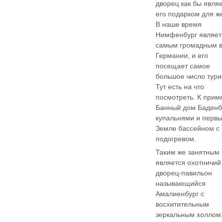
дворец как бы явля
его подарком для ж
В наше время
Нимфенбург являет
самым громадным 
Германии, и его
посещает самое
большое число тури
Тут есть на что
посмотреть. К прим
Банный дом Баденб
купальнями и перв
Земле бассейном с
подогревом.
Таким же занятным
является охотничий
дворец-павильон
называющийся
Амалиенбург с
восхитительным
зеркальным холлом